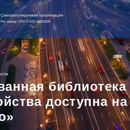
Саморегулируемая организация
Рег. номер: СРО-П-029-25092009
ОСТИ
ванная библиотека
ойства доступна на
о»