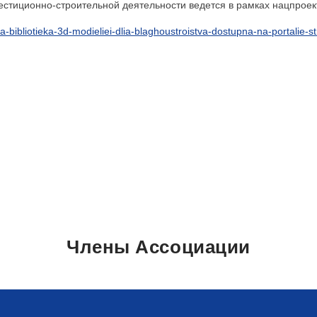
вестиционно-строительной деятельности ведется в рамках нацпрое
aia-bibliotieka-3d-modieliei-dlia-blaghoustroistva-dostupna-na-portalie-
Члены Ассоциации