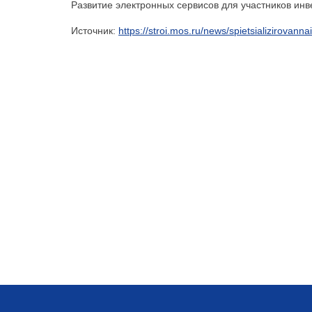
Развитие электронных сервисов для участников ин
Источник:
https://stroi.mos.ru/news/spietsializirovann