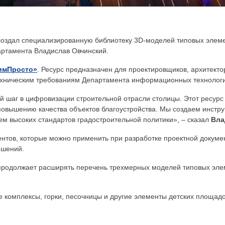
создал специализированную библиотеку 3D-моделей типовых элеме
артамента Владислав Овчинский.
имПросто»
. Ресурс предназначен для проектировщиков, архитект
ехническим требованиям Департамента информационных технологи
 шаг в цифровизации строительной отрасли столицы. Этот ресурс
 повышению качества объектов благоустройства. Мы создаем инстр
м высоких стандартов градостроительной политики», – сказал
Вла
нтов, которые можно применить при разработке проектной докуме
ешений.
продолжает расширять перечень трехмерных моделей типовых элем
е комплексы, горки, песочницы и другие элементы детских площадо