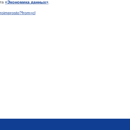
кта
«Экономика данных»
.
stroimprosto?from=cl