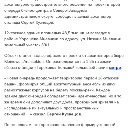
архитектурно-градостроительного решения на проект второй
очереди бизнес-центра в Северо-Западном
административном округе, сообщил главный архитектор
столицы Сергей Кузнецов.
12-этажное здание площадью 48,5 тыс. кв. м возведут в
районе Хорошёво-Мнёвники по адресу: ул. Нижние Мнёвники,
земельный участок 39/1.
Объект станет частью офисного проекта от архитекторов бюро
Kleinewelt Architekten. Он расположится на 1,35 га земли
вблизи станции «Терехово» Большой кольцевой линии
метро
.
«Новая очередь продолжает территорию первой 18-этажной
башни, формируя общий архитектурный ансамбль из двух
разноэтажных корпусов на берегу Москвы-реки. Каждое
здание двух очередей обладает своей идентичностью, но в то
же время они дополняют друг друга, провоцируя зрителя на
исследование их визуальных и пространственных
отношений», – сказал
Сергей Кузнецов
.
По его словам, это противопоставление формирует новый