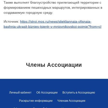
Также выполнят благоустройство прилегающей территории с
формированием пешеходных маршрутов, интегрированных в
создаваемую городскую среду.
Источник:
https://stroi.mos.ru/news/stiekliannaia-ofisnaia-
bashnia-ukrasit-biznies-tsientr-v-mniovnikovskoi-poimie?from=cl
Члены Ассоциации
Личный кабинет
Об Ассоциации
Вступить в Ассоциацию
Раскрытие информации
Членам Ассоциации